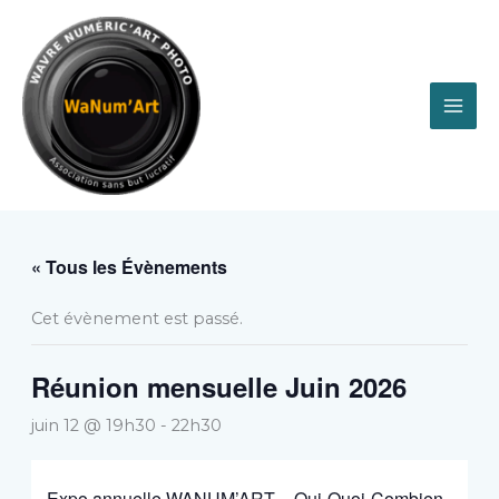
Aller
au
contenu
« Tous les Évènements
Cet évènement est passé.
Réunion mensuelle Juin 2026
juin 12 @ 19h30
-
22h30
Expo annuelle WANUM’ART – Qui-Quoi-Combien