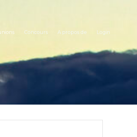
nions
Concours
A propos de
Login