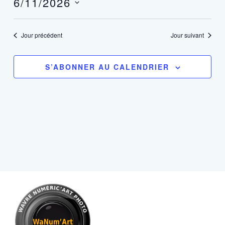
6/11/2026
navigation
vues
Sélectionnez
de
Évèn
une
vues
Jour précédent
Jour suivant
date.
Évènements
S’ABONNER AU CALENDRIER