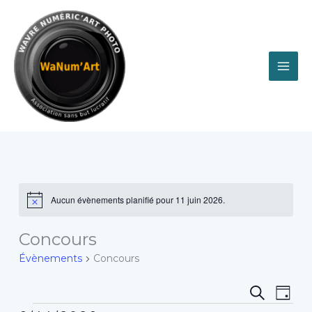
Aller
au
contenu
Évènements
Aucun évènements planifié pour 11 juin 2026.
Notice
Concours
Évènements
Concours
Recherche
Navig
RECHER
JOU
et
de