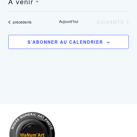
À venir
navigation
vues
Sélectionnez
de
Évèn
une
vues
ÉVÈNEMENTS
Aujourd’hui
SUIVANTS
Évènements
date.
précédents
Évènements
S’ABONNER AU CALENDRIER