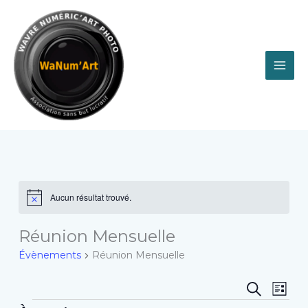
Aller
au
contenu
Évènements
Aucun résultat trouvé.
Notice
Réunion Mensuelle
Évènements
Réunion Mensuelle
Recherche
Navig
RECHER
LIST
et
de