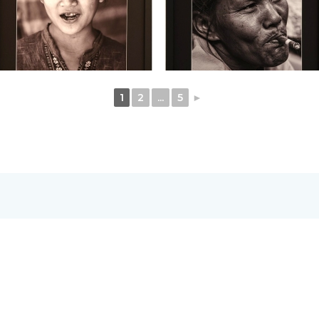
1
2
...
5
►