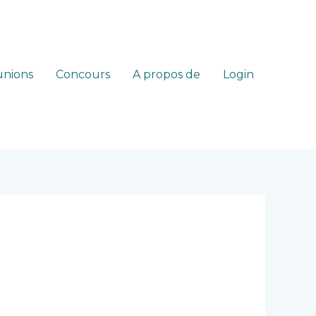
nions
Concours
A propos de
Login