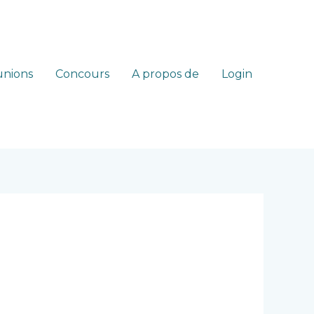
nions
Concours
A propos de
Login