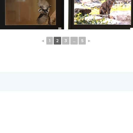
◄
1
2
3
...
5
►