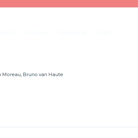
nions
Concours
A propos de
Login
ain Moreau, Bruno van Haute