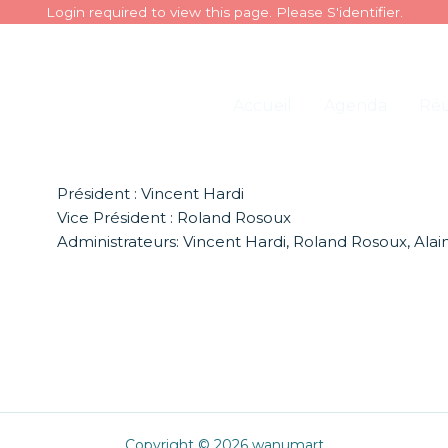
Login required to view this page. Please
S'identifier
.
Accueil
Agenda
Réu
Président : Vincent Hardi
Vice Président : Roland Rosoux
Administrateurs: Vincent Hardi, Roland Rosoux, Al
Copyright © 2026 wanumart