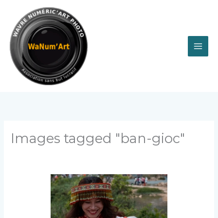
Aller
au
contenu
Images tagged "ban-gioc"