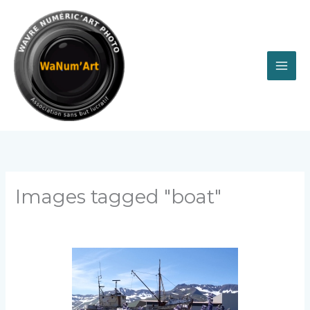
Aller
au
contenu
Images tagged "boat"