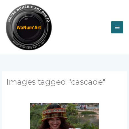
Aller
au
contenu
Images tagged "cascade"