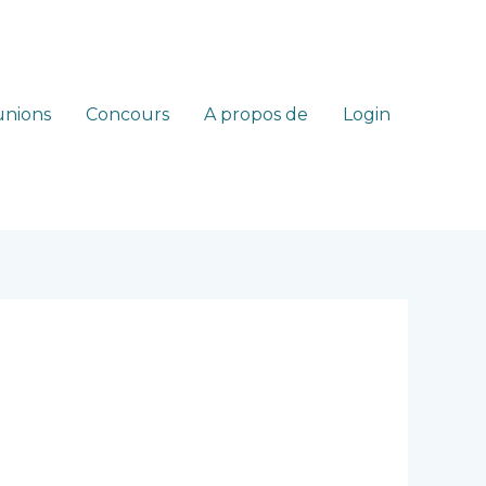
nions
Concours
A propos de
Login