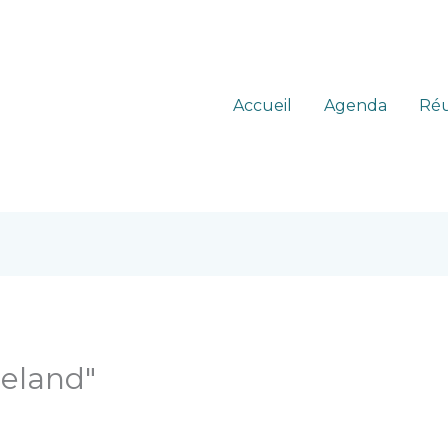
Accueil
Agenda
Réu
celand"