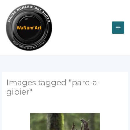
Aller
au
contenu
Images tagged "parc-a-
gibier"