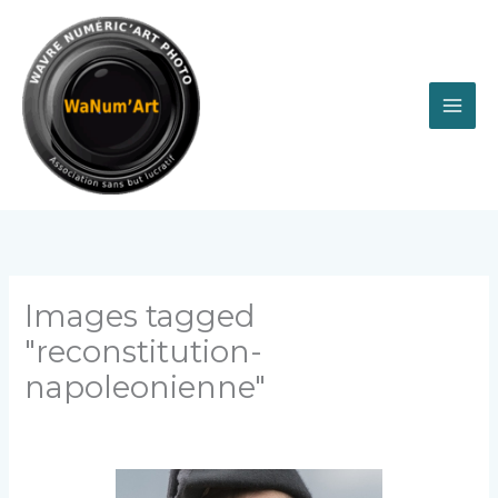
Aller
au
contenu
Images tagged
"reconstitution-
napoleonienne"