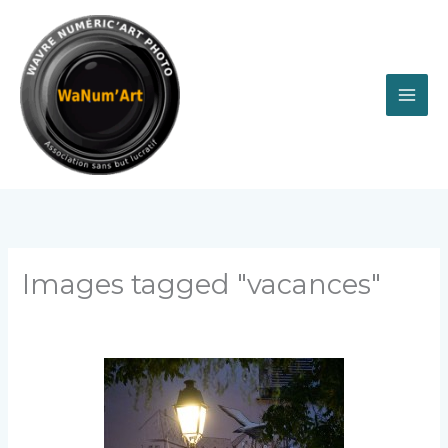
Aller
au
contenu
Images tagged "vacances"