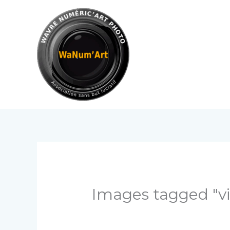
Aller
au
contenu
Images tagged "v