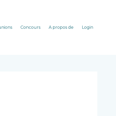
nions
Concours
A propos de
Login