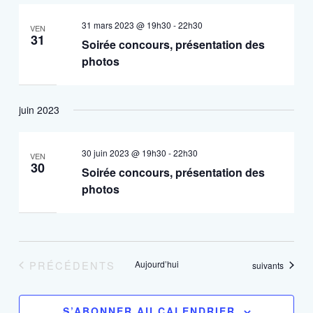
31 mars 2023 @ 19h30
-
22h30
VEN
31
Soirée concours, présentation des
photos
juin 2023
30 juin 2023 @ 19h30
-
22h30
VEN
30
Soirée concours, présentation des
photos
ÉVÈNEMENTS
PRÉCÉDENTS
Aujourd’hui
Évènements
suivants
S’ABONNER AU CALENDRIER