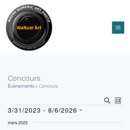
Aller
au
contenu
Évènements
Concours
Évènements
Concours
Recherche
Navig
RECHER
LIST
et
de
3/31/2023
 - 
8/6/2026
navigation
vues
Sélectionnez
de
Évèn
mars 2023
une
vues
date.
Évènements