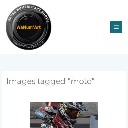
Aller
au
contenu
Images tagged "moto"