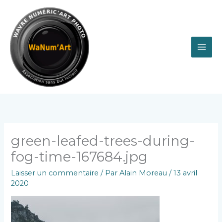
Aller
au
contenu
green-leafed-trees-during-
fog-time-167684.jpg
Laisser un commentaire
/ Par
Alain Moreau
/
13 avril
2020